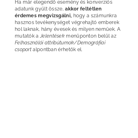
Ha már elegendő esemény és konverziós
adatunk gyűlt össze,
akkor feltétlen
érdemes megvizsgálni,
hogy a számunkra
hasznos tevékenységet végrehajtó emberek
hol laknak, hány évesek és milyen neműek. A
mutatók a
Jelentések
menüponton belül az
Felhasználói attribútumok/Demográfiai
csoport
alpontban érhetők el.