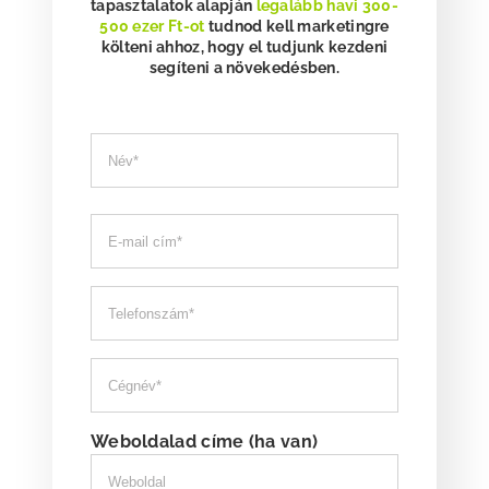
tapasztalatok alapján
legalább havi 300-
500 ezer Ft-ot
tudnod kell marketingre
költeni ahhoz, hogy el tudjunk kezdeni
segíteni a növekedésben.
Please
fill
this
field.
Weboldalad címe (ha van)