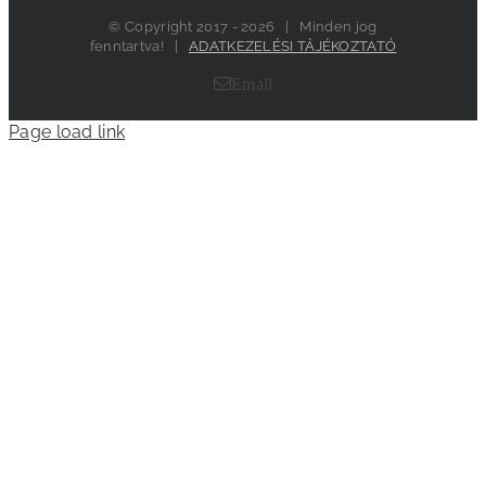
© Copyright 2017 -
2026 | Minden jog
fenntartva! |
ADATKEZELÉSI TÁJÉKOZTATÓ
Email
Page load link