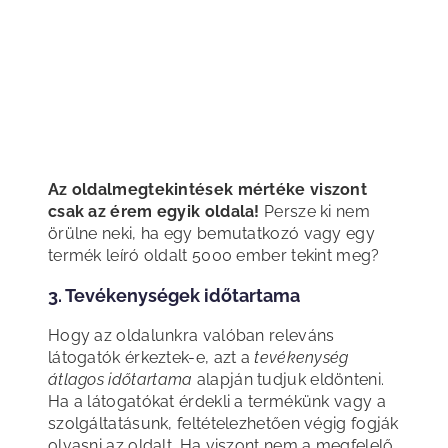
Az oldalmegtekintések mértéke viszont
csak az érem egyik oldala!
Persze ki nem
örülne neki, ha egy bemutatkozó vagy egy
termék leíró oldalt 5000 ember tekint meg?
3. Tevékenységek időtartama
Hogy az oldalunkra valóban releváns
látogatók érkeztek-e, azt a
tevékenység
átlagos
időtartama
alapján tudjuk eldönteni.
Ha a látogatókat érdekli a termékünk vagy a
szolgáltatásunk, feltételezhetően végig fogják
olvasni az oldalt. Ha viszont nem a megfelelő