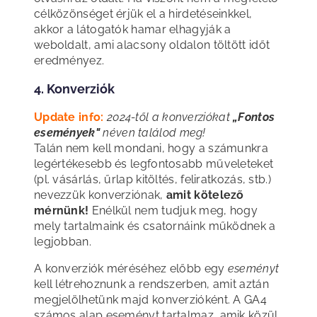
célközönséget érjük el a hirdetéseinkkel,
akkor a látogatók hamar elhagyják a
weboldalt, ami alacsony oldalon töltött időt
eredményez.
4. Konverziók
Update info:
2024-től a konverziókat
„Fontos
események"
néven találod meg!
Talán nem kell mondani, hogy a számunkra
legértékesebb és legfontosabb műveleteket
(pl. vásárlás, űrlap kitöltés, feliratkozás, stb.)
nevezzük konverziónak,
amit kötelező
mérnünk!
Enélkül nem tudjuk meg, hogy
mely tartalmaink és csatornáink működnek a
legjobban.
A konverziók méréséhez előbb egy
eseményt
kell létrehoznunk a rendszerben, amit aztán
megjelölhetünk majd konverzióként. A GA4
számos alap eseményt tartalmaz, amik közül