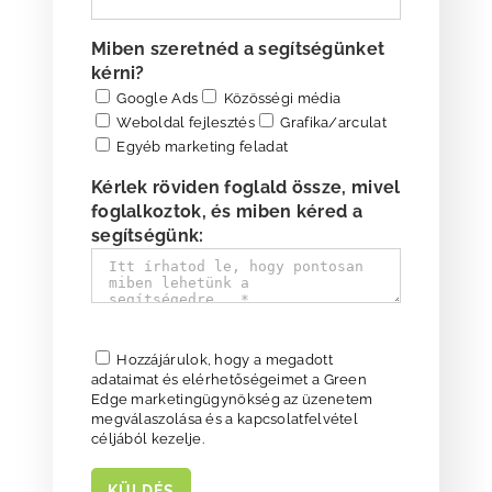
Miben szeretnéd a segítségünket
kérni?
Google Ads
Közösségi média
Weboldal fejlesztés
Grafika/arculat
Egyéb marketing feladat
Kérlek röviden foglald össze, mivel
foglalkoztok, és miben kéred a
segítségünk:
Please
Hozzájárulok, hogy a megadott
fill
adataimat és elérhetőségeimet a Green
this
Edge marketing­ügynökség az üzenetem
field.
megválaszolása és a kapcsolatfelvétel
céljából kezelje.