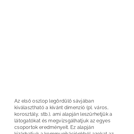
Az első oszlop legördülő sávjában
kiválasztható a kívánt dimenzió (pl. város,
korosztály, stb.), ami alapján leszűrhetjük a
látogatókat és megvizsgálhatjuk az egyes
csoportok eredményeit. Ez alapján
kizárhatjuk a kommunikációnkból azokat az