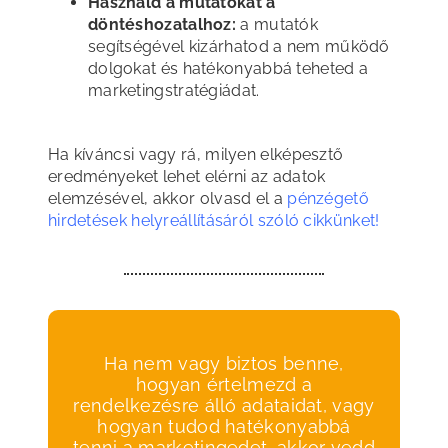
Használd a mutatókat a
döntéshozatalhoz:
a mutatók
segítségével kizárhatod a nem működő
dolgokat és hatékonyabbá teheted a
marketingstratégiádat.
Ha kíváncsi vagy rá, milyen elképesztő
eredményeket lehet elérni az adatok
elemzésével, akkor olvasd el a
pénzégető
hirdetések helyreállításáról szóló cikkünket!
Ha nem vagy biztos benne,
hogyan értelmezd a
rendelkezésre álló adataidat, vagy
hogyan tudod hatékonyabbá
tenni a marketingedet, akkor vedd