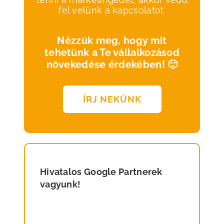
fel velünk a kapcsolatot.
Nézzük meg, hogy mit
tehetünk a Te vállalkozásod
növekedése érdekében! 🙂
ÍRJ NEKÜNK
Hivatalos Google Partnerek
vagyunk!