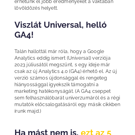
érhetünk el jobb eredményeket a vaktában
lövöldözés helyett.
Viszlát Universal, helló
GA4!
Talán hallottál már róla, hogy a Google
Analytics eddig ismert (Universal) verziója
2023 júliusától megszűnt, s egy ideje már
csak az új Analytics 4.0 (GA4) érhető el. Az új
verzió számos újdonsággal és rengeteg
hiányossággal igyekszik támogatni a
marketing hatékonyságát. (A GA4 cseppet
sem felhasználóbarát univerzumáról és a régi
mutatók előcsalogatásáról egy másik cikkben
írunk majd.)
Ha mást nem is,
ezt az 5