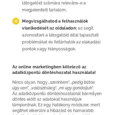
látogatóid számára releváns-e a
megjelenített tartalom.
Megvizsgálhatod a felhasználók
viselkedését az oldaladon:
ez segít
azonosítani a látogatóid által tapasztalt
problémákat és feltárhatók az elakadási
pontok vagy hiányosságok.
Az online marketingben kötelező az
adatközpontú döntéshozatal használata!
Nincs olyan, hogy
„szerintem",
„
pedig biztos
úgy van
",
„valószínűleg",
„
mi úgy gondoljuk
".
Az adatközpontú döntéshozatalnál bármilyen
döntés előtt az adatokat használjuk
támpontnak. Ez egy hatékony módszer, mert
segíthet elkerülni a hibázást és hamarabb