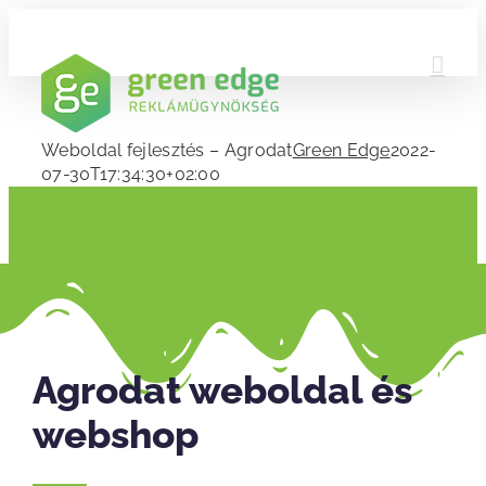
Skip
to
content
Weboldal fejlesztés – Agrodat
Green Edge
2022-
07-30T17:34:30+02:00
Agrodat weboldal és
webshop