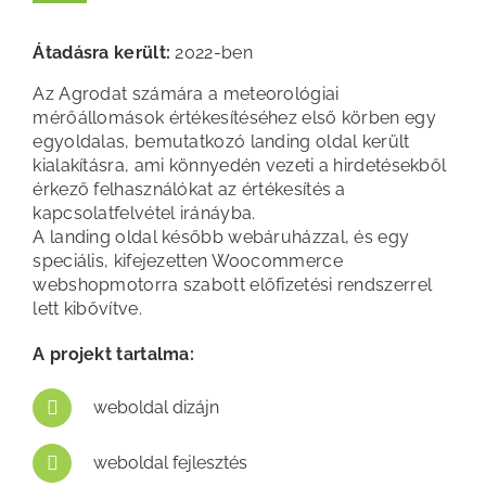
Átadásra került:
2022-ben
Az Agrodat számára a meteorológiai
mérőállomások értékesítéséhez első körben egy
egyoldalas, bemutatkozó landing oldal került
kialakításra, ami könnyedén vezeti a hirdetésekből
érkező felhasználókat az értékesítés a
kapcsolatfelvétel iránáyba.
A landing oldal később webáruházzal, és egy
speciális, kifejezetten Woocommerce
webshopmotorra szabott előfizetési rendszerrel
lett kibővítve.
A projekt tartalma:
weboldal dizájn
weboldal fejlesztés